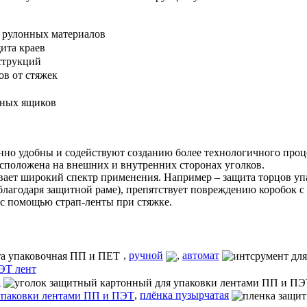
е рулонных материалов
ита краев
струкций
ов от стяжек
нных ящиков
нно удобны и содействуют созданию более технологичного проц
расположена на внешних и внутренних сторонах уголков.
ает широкий спектр применения. Например – защита торцов упак
благодаря защитной раме), препятствует повреждению коробок с
с помощью страп-ленты при стяжке.
,
ручной
,
автомат
н
,
плёнка пузырчатая